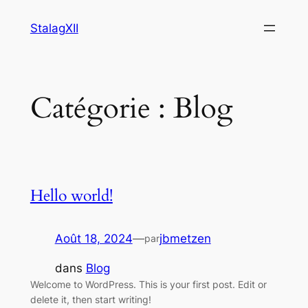
Aller
StalagXII
au
contenu
Catégorie :
Blog
Hello world!
Août 18, 2024
—
jbmetzen
par
dans
Blog
Welcome to WordPress. This is your first post. Edit or
delete it, then start writing!